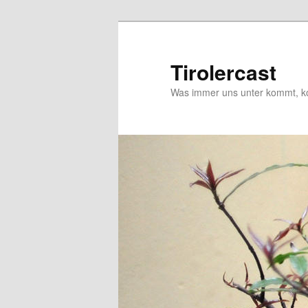
Zum
primären
Inhalt
Tirolercast
springen
Was immer uns unter kommt, ko