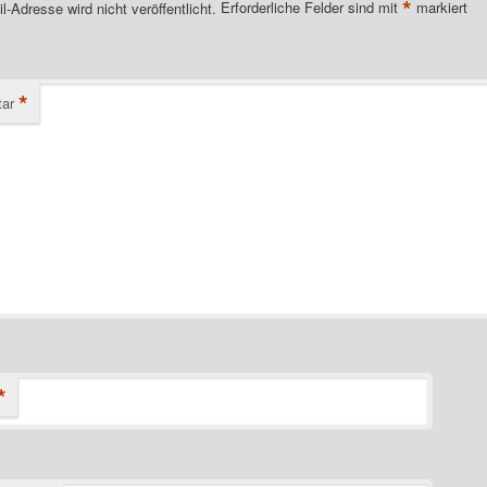
*
l-Adresse wird nicht veröffentlicht.
Erforderliche Felder sind mit
markiert
*
ar
*