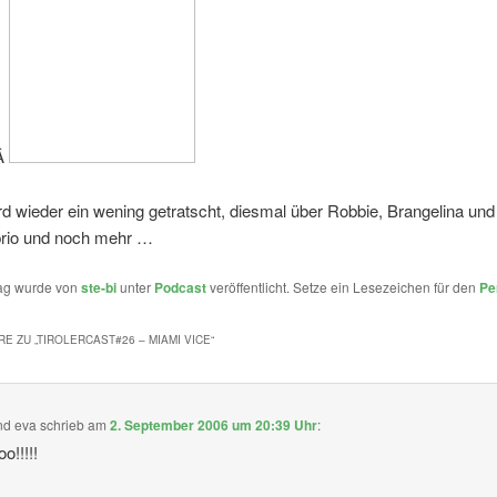
Â
d wieder ein wening getratscht, diesmal über Robbie, Brangelina und 
rio und noch mehr …
rag wurde von
ste-bi
unter
Podcast
veröffentlicht. Setze ein Lesezeichen für den
Pe
E ZU „
TIROLERCAST#26 – MIAMI VICE
“
nd eva
schrieb
am
2. September 2006 um 20:39 Uhr
:
oo!!!!!