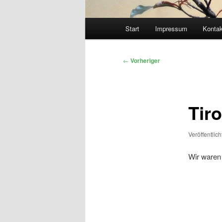
Hauptmenü
Start
Impressum
Kontak
Beitragsnavigation
←
Vorheriger
Tir
Veröffentlic
Wir waren