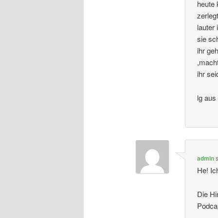
heute 
zerleg
lauter
sie sc
ihr ge
,macht
ihr sei
lg aus 
admin
He! Ic
Die Hi
Podcas