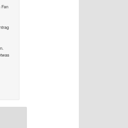
n Fan
ntrag
n.
etwas