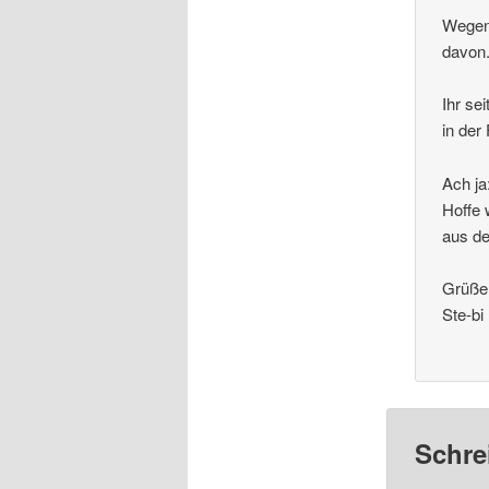
Wegen 
davon.
Ihr se
in der
Ach ja
Hoffe 
aus de
Grüße
Ste-bi
Schre