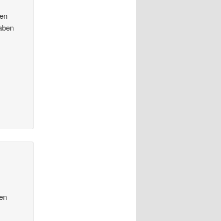
hen
haben
)
den