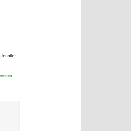
Jennifer,
rmalink
.