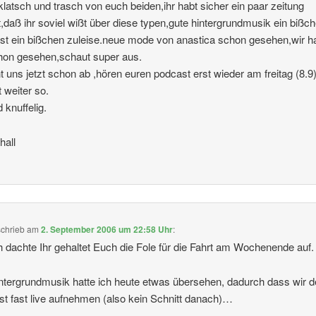
klatsch und trasch von euch beiden,ihr habt sicher ein paar zeitung
t,daß ihr soviel wißt über diese typen,gute hintergrundmusik ein bißc
 ist ein bißchen zuleise.neue mode von anastica schon gesehen,wir 
hon gesehen,schaut super aus.
ht uns jetzt schon ab ,hören euren podcast erst wieder am freitag (8.9
 weiter so.
d knuffelig.
hall
schrieb
am
2. September 2006 um 22:58 Uhr
:
h dachte Ihr gehaltet Euch die Fole für die Fahrt am Wochenende auf.
ntergrundmusik hatte ich heute etwas übersehen, dadurch dass wir 
t fast live aufnehmen (also kein Schnitt danach)…