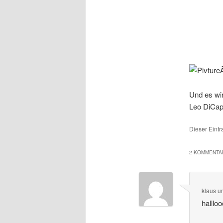
Und es wir
Leo DiCap
Dieser Eint
2 KOMMENTAR
klaus u
hallloo