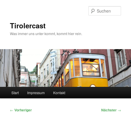
Zum
primären
Such
Inhalt
springen
Tirolercast
Was immer uns unter kommt, kommt hier rein.
Hauptmenü
Start
Impressum
Kontakt
Beitragsnavigation
←
Vorheriger
Nächster
→