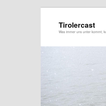
Zum
primären
Inhalt
Tirolercast
springen
Was immer uns unter kommt, ko