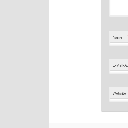
Name
E-Mail-A
Website