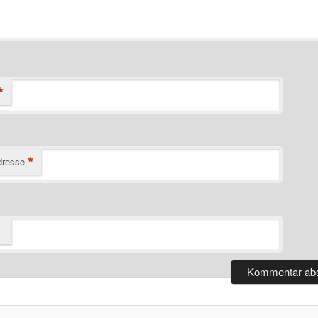
*
*
dresse