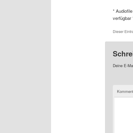
* Audiofile
verfügbar 
Dieser Eint
Schre
Deine E-Mai
Komment