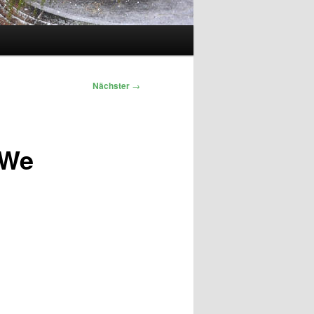
Nächster
→
 We