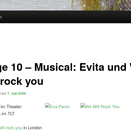
t
ge 10 – Musical: Evita und
 rock you
ht am
7. Juli 2006
 im Theater:
a
im TLT
ill rock you
in London