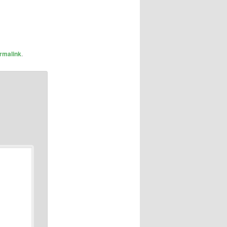
rmalink
.