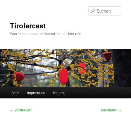
Zum
primären
Such
Inhalt
springen
Tirolercast
Was immer uns unter kommt, kommt hier rein.
Hauptmenü
Start
Impressum
Kontakt
Beitragsnavigation
←
Vorheriger
Nächster
→