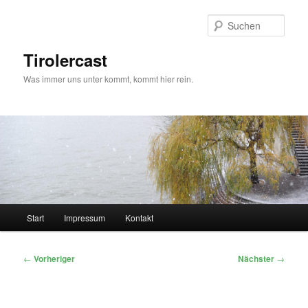
Zum
primären
Such
Inhalt
springen
Tirolercast
Was immer uns unter kommt, kommt hier rein.
Hauptmenü
Start
Impressum
Kontakt
Beitragsnavigation
←
Vorheriger
Nächster
→