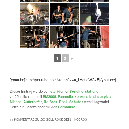
1
2
►
[youtube]http://youtube.com/watch?v=u_LVc0oWGvE[/youtube]
Dieser Eintrag wurde von
ste-bi
unter
Berichterstattung
veröffentlicht und mit
EM2008
,
Fanmeile
,
konzert
,
landhausplatz
,
Miachel Außerhofer
,
No Bros
,
Rock
,
Schuber
verschlagwortet.
Setze ein Lesezeichen für den
Permalink
.
11 KOMMENTARE ZU „
SO SOLL ROCK SEIN – NOBROS
“