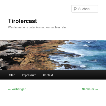
Zum
primären
Such
Inhalt
springen
Tirolercast
Was immer uns unter kommt, kommt hier rein.
Hauptmenü
Start
Impressum
Kontakt
Beitragsnavigation
←
Vorheriger
Nächster
→