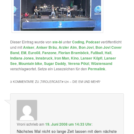
Dieser Eintrag wurde von
ste-bi
unter
Coding
,
Podcast
veröffentlicht
und mit
Aniser
,
Aniser Bräu
,
Arzler Alm
,
Bon Jovi
,
Bon Jovi Cover
Band
,
EM
,
Euro08
,
Fanzone
,
Florian Bramböck
,
Fußball
,
Hall
,
Indiana Jones
,
Innsbruck
,
Iron Man
,
Kino
,
Lanser Köpfl
,
Lanser
See
,
Mountain bike
,
Sugar Daddy
,
Verena Pötzl
,
Wüstensand
verschlagwortet. Setze ein Lesezeichen für den
Permalink
.
3 KOMMENTARE ZU „
TIROLERCAST#124 – DIE EM UND MEHR
“
Vroni
schrieb
am
19. Juni 2008 um 14:33 Uhr
:
Nächstes Mal nicht so lange Zeit lassen mit dem nächste