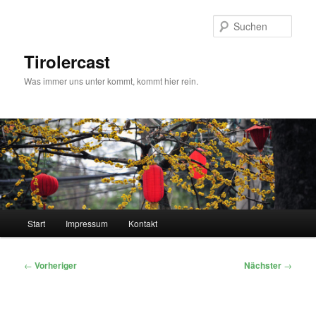
Zum
primären
Such
Inhalt
springen
Tirolercast
Was immer uns unter kommt, kommt hier rein.
Hauptmenü
Start
Impressum
Kontakt
Beitragsnavigation
←
Vorheriger
Nächster
→