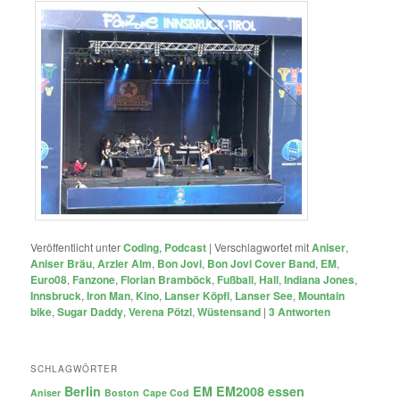
Veröffentlicht unter
Coding
,
Podcast
|
Verschlagwortet mit
Aniser
,
Aniser Bräu
,
Arzler Alm
,
Bon Jovi
,
Bon Jovi Cover Band
,
EM
,
Euro08
,
Fanzone
,
Florian Bramböck
,
Fußball
,
Hall
,
Indiana Jones
,
Innsbruck
,
Iron Man
,
Kino
,
Lanser Köpfl
,
Lanser See
,
Mountain
bike
,
Sugar Daddy
,
Verena Pötzl
,
Wüstensand
|
3
Antworten
SCHLAGWÖRTER
Berlin
EM
EM2008
essen
Aniser
Boston
Cape Cod