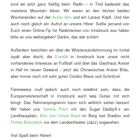
sind wir jetzt ganz fleißig beim Radln – in Tirol bedeutet das
meistens Mountain biken. Wir waren an den letzten beiden
Wochenenden auf der
Arzler Alm
und am Lanser Köpfl. Und hier
auch noch gleich ein Aufruf an unsere Hörer: Sollte jemand von
Euch einen Online-Tip für Radstrecken von Innsbruck aus haben
bitte an uns weitergeben! Danke, das wär schön!
Außerdem berichten wir über die Wüstensandstimmung im Inntal
(spät aber doch), die
Euro08
in Innsbruck bzw. unser nicht
vorhandenes Interesse an Fußball und über das Gasthaus Aniser
in Hall im neuen Gewand – jetzt als Chinesisches Aniser Bräu,
aber immer noch mit sehr guten Cordon Bleus und Schnitzel.
Fairerweise muß jedoch auch noch erwähnt sein, dass die
Europameisterschaft in Innsbruck auch was Gutes mit sich
bringt: Das Rahmenprogramm kann sich wirklich sehen lassen!
Wir haben uns
Verena Pötzl
mit den Sugar DaddyÂ´s am
Landhausplatz,
Bon Jovi Cover Band
im Berg Isel Stadion und
Florian Bramböck
vor dem Landestheater (Jazz) angesehen.
Viel Spaß beim Hören!