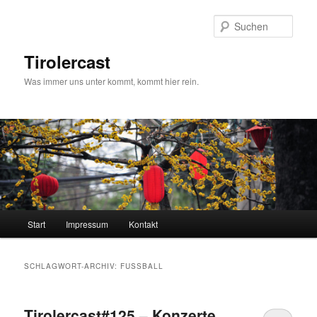
Zum
Zum
primären
sekundären
Such
Inhalt
Inhalt
springen
springen
Tirolercast
Was immer uns unter kommt, kommt hier rein.
Hauptmenü
Start
Impressum
Kontakt
SCHLAGWORT-ARCHIV:
FUSSBALL
Tirolercast#125 – Konzerte