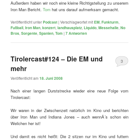
Außerdem haben wir noch eine kleine Richtigstellung zu unserem
Iron Man Bericht.
Tom
hat uns darauf aufmerksam gemacht.
Veröffentlicht unter
Podcast
|
Verschlagwortet mit
EM
,
Funkturm
,
Fußball
,
Iron Man
,
konzert
,
landhausplatz
,
Liquido
,
Messehalle
,
No
Bros
,
Sorgente
,
Spanien
,
Tom
|
7
Antworten
Tirolercast#124 – Die EM und
3
mehr
Veröffentlicht am
18. Juni 2008
Nach einer langen Durststrecke wieder eine neue Folge vom
Tirolercast:
Wir waren in der Zwischenzeit natürlich im Kino und berichten
über Iron Man und Indiana Jones – auch wennÂ´s schon ein
Weilchen her ist!
Und damit es nicht heißt: Die 2 sitzen nur im Kino und futtern