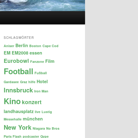
SCHLAGWÖRTER
Berlin
Aniser
Boston
Cape Cod
EM
EM2008
essen
Eurobowl
Film
Fanzone
Football
Fußball
Hotel
Gardasee
Graz
hilfe
Innsbruck
Iron Man
Kino
konzert
landhausplatz
live
Lustig
münchen
Messehalle
New York
Niagara
No Bros
Paris Flash
podcaster
Qype