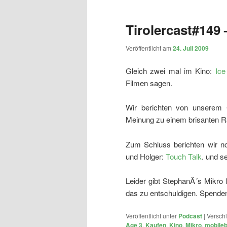
Tirolercast#149
Veröffentlicht am
24. Juli 2009
Gleich zwei mal im Kino:
Ice
Filmen sagen.
Wir berichten von unserem
Meinung zu einem brisanten 
Zum Schluss berichten wir n
und Holger:
Touch Talk
. und s
Leider gibt StephanÂ´s Mikro 
das zu entschuldigen. Spende
Veröffentlicht unter
Podcast
|
Verschl
Age 3
,
Kaufen
,
Kino
,
Mikro
,
mobileb