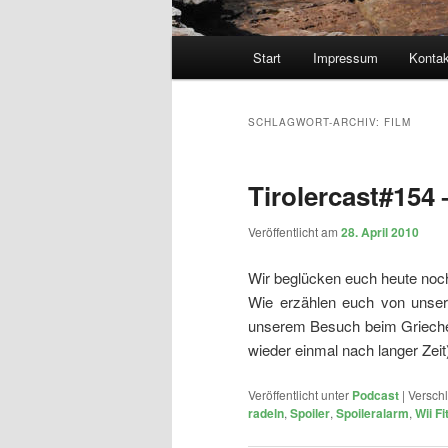
Hauptmenü
Start
Impressum
Kontak
SCHLAGWORT-ARCHIV:
FILM
Tirolercast#154 
Veröffentlicht am
28. April 2010
Wir beglücken euch heute noch
Wie erzählen euch von unsere
unserem Besuch beim Griech
wieder einmal nach langer Zeit
Veröffentlicht unter
Podcast
|
Verschl
radeln
,
Spoiler
,
Spoileralarm
,
Wii Fi