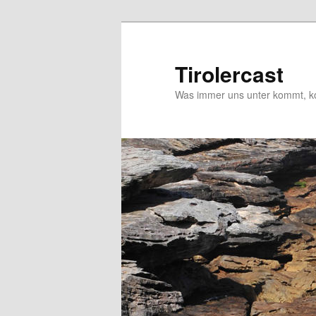
Zum
Zum
primären
sekundären
Inhalt
Inhalt
Tirolercast
springen
springen
Was immer uns unter kommt, ko