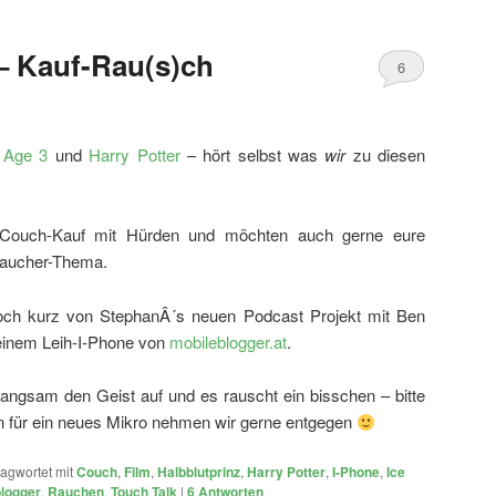
 – Kauf-Rau(s)ch
6
 Age 3
und
Harry Potter
– hört selbst was
wir
zu diesen
 Couch-Kauf mit Hürden und möchten auch gerne eure
Raucher-Thema.
och kurz von StephanÂ´s neuen Podcast Projekt mit Ben
einem Leih-I-Phone von
mobileblogger.at
.
langsam den Geist auf und es rauscht ein bisschen – bitte
n für ein neues Mikro nehmen wir gerne entgegen
agwortet mit
Couch
,
Film
,
Halbblutprinz
,
Harry Potter
,
I-Phone
,
Ice
logger
,
Rauchen
,
Touch Talk
|
6
Antworten