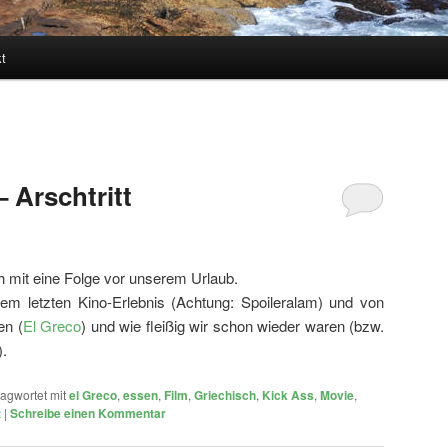
t
– Arschtritt
 mit eine Folge vor unserem Urlaub.
m letzten Kino-Erlebnis (Achtung: Spoileralam) und von
en (
El Greco
) und wie fleißig wir schon wieder waren (bzw.
).
agwortet mit
el Greco
,
essen
,
Film
,
Griechisch
,
Kick Ass
,
Movie
,
t
|
Schreibe einen Kommentar