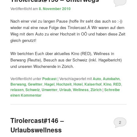
Veröffentlicht am
8. November 2010
Nach einer viel zu langen Pause (hoffe Ihr seht das auch so :-))
wieder mal eine neue Folge des Tirolercast.Â Wir waren auf dem
Weg mit dem Auto zu einer Hochzeit in OÖ und haben diese Zeit
gleich genutzt!
Wir berichten Euch über aktuelles Kino (RED), Wellness in
Berwang (Reutte), Besuch aus der Schweiz (inkl. Hagelbericht)
und unseren Wochenende in Zürich.
Veröffentlicht unter
Podcast
|
Verschlagwortet mit
Auto
,
Autobahn
,
Berwang
,
Gewitter
,
Hagel
,
Hochzeit
,
Hotel
,
Kaiserhof
,
Kino
,
RED
,
relaxen
,
Schweiz
,
Unwetter
,
Urlaub
,
Wellness
,
Zürich
|
Schreibe
einen Kommentar
Tirolercast#146 –
2
Urlaubswellness