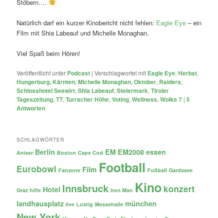
Stöbern….
Natürlich darf ein kurzer Kinobericht nicht fehlen:
Eagle Eye
– ein
Film mit Shia Labeauf und Michelle Monaghan.
Viel Spaß beim Hören!
Veröffentlicht unter
Podcast
|
Verschlagwortet mit
Eagle Eye
,
Herbst
,
Hungerburg
,
Kärnten
,
Michelle Monaghan
,
Oktober
,
Raiders
,
Schlosshotel Seewirt
,
Shia Labeauf
,
Steiermark
,
Tiroler
Tageszeitung
,
TT
,
Turracher Höhe
,
Voting
,
Wellness
,
Wolke 7
|
5
Antworten
SCHLAGWÖRTER
Berlin
EM
EM2008
essen
Aniser
Boston
Cape Cod
Football
Eurobowl
Film
Fanzone
Fußball
Gardasee
Kino
Innsbruck
konzert
Hotel
Graz
hilfe
Iron Man
landhausplatz
münchen
live
Lustig
Messehalle
New York