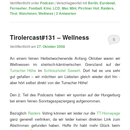
Veröffentlicht unter
Podcast
|
Verschlagwortet mit
Berlin
,
Eurobowl
,
Fernseher
,
Football
,
Kino
,
LCD
,
Mac Mini
,
Pirchner Hof
,
Raiders
,
Tirol
,
Watchmen
,
Wellness
|
2
Antworten
Tirolercast#131 – Wellness
5
Veröffentlicht am
27. Oktober 2008
An einem feinen Herbstwochenende Anfang Oktober waren wir
Wellnessen im steirisch-kärntnerischen Grenzland auf der
Turracher Höhe
im
Schlosshotel Seewirt
. Dort hat es uns sehr
gut gefallen – wir möchten am Liebsten gleich wieder dort hin -
aber hört selbst direkt von der Turracher Höhe!
Den 2. Teil des Podcasts haben wir spontan auf der Hungerburg
bei einem feinen Sonntagsspaziergang aufgenommen.
Bezüglich
Raiders
Voting können wir leider nur die
TT-Homepage
ganz generell verlinken, da wir leider keinen direkten Link zum
Abstimmen gefunden haben. Hoffe Ihr habt mehr Glück beim