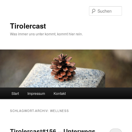
Zum
Zum
primären
sekundären
Such
Inhalt
Inhalt
springen
springen
Tirolercast
Was immer uns unter kommt, kommt hier rein.
Hauptmenü
Start
Impressum
Kontakt
SCHLAGWORT-ARCHIV:
WELLNESS
Tirolercast#156 – Unterwegs