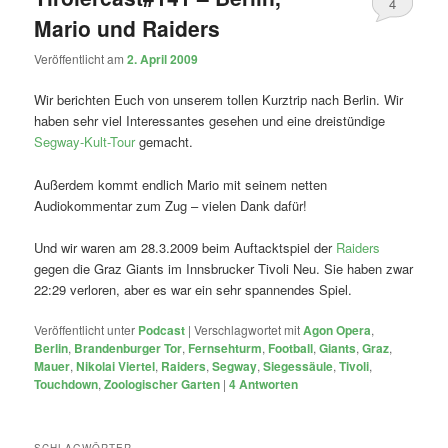
4
Mario und Raiders
Veröffentlicht am
2. April 2009
Wir berichten Euch von unserem tollen Kurztrip nach Berlin. Wir
haben sehr viel Interessantes gesehen und eine dreistündige
Segway-Kult-Tour
gemacht.
Außerdem kommt endlich Mario mit seinem netten
Audiokommentar zum Zug – vielen Dank dafür!
Und wir waren am 28.3.2009 beim Auftacktspiel der
Raiders
gegen die Graz Giants im Innsbrucker Tivoli Neu. Sie haben zwar
22:29 verloren, aber es war ein sehr spannendes Spiel.
Veröffentlicht unter
Podcast
|
Verschlagwortet mit
Agon Opera
,
Berlin
,
Brandenburger Tor
,
Fernsehturm
,
Football
,
Giants
,
Graz
,
Mauer
,
Nikolai Viertel
,
Raiders
,
Segway
,
Siegessäule
,
Tivoli
,
Touchdown
,
Zoologischer Garten
|
4
Antworten