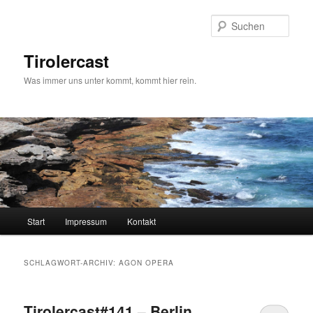
Zum
Zum
primären
sekundären
Such
Inhalt
Inhalt
springen
springen
Tirolercast
Was immer uns unter kommt, kommt hier rein.
Hauptmenü
Start
Impressum
Kontakt
SCHLAGWORT-ARCHIV:
AGON OPERA
Tirolercast#141 – Berlin,