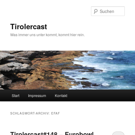
Zum
Zum
primären
sekundären
Such
Inhalt
Inhalt
springen
springen
Tirolercast
Was immer uns unter kommt, kommt hier rein.
Hauptmenü
Start
Impressum
Kontakt
SCHLAGWORT-ARCHIV:
EFAF
Tirolercast#148 – Eurobowl