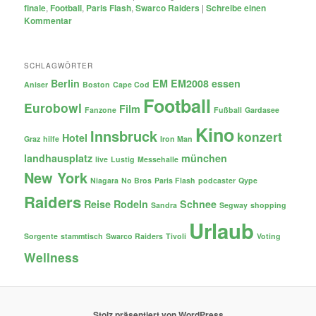
finale
,
Football
,
Paris Flash
,
Swarco Raiders
|
Schreibe einen
Kommentar
SCHLAGWÖRTER
Berlin
EM
EM2008
essen
Aniser
Boston
Cape Cod
Football
Eurobowl
Film
Fanzone
Fußball
Gardasee
Kino
Innsbruck
konzert
Hotel
Graz
hilfe
Iron Man
landhausplatz
münchen
live
Lustig
Messehalle
New York
Niagara
No Bros
Paris Flash
podcaster
Qype
Raiders
Reise
Rodeln
Schnee
Sandra
Segway
shopping
Urlaub
Sorgente
stammtisch
Swarco Raiders
Tivoli
Voting
Wellness
Stolz präsentiert von WordPress