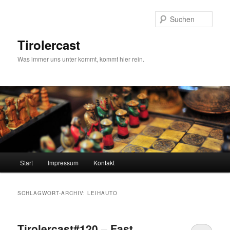
Zum
Zum
primären
sekundären
Such
Inhalt
Inhalt
springen
springen
Tirolercast
Was immer uns unter kommt, kommt hier rein.
Hauptmenü
Start
Impressum
Kontakt
SCHLAGWORT-ARCHIV:
LEIHAUTO
Tirolercast#120 – Fast