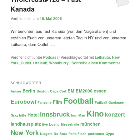
Kanada
Veröffentlicht am
16. Mai 2008
Wir berichten aus fast Kanada (von den Niagarafällen) und
erzählen Euch von unserem letzten Tag in NY und von unserem
Leihauto, dem Outlet, …
Veröffentlicht unter
Podcast
|
Verschlagwortet mit
Leihauto
,
New
York
,
Outlet
,
Uralaub
,
Woodburry
|
Schreibe einen Kommentar
SCHLAGWÖRTER
Berlin
EM
EM2008
essen
Aniser
Boston
Cape Cod
Football
Eurobowl
Film
Fanzone
Fußball
Gardasee
Kino
Innsbruck
konzert
Hotel
Graz
hilfe
Iron Man
landhausplatz
münchen
live
Lustig
Messehalle
New York
Niagara
No Bros
Paris Flash
podcaster
Qype