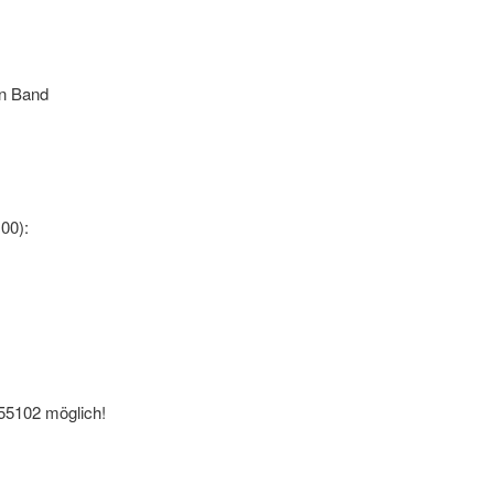
n Band
:00):
55102 möglich!