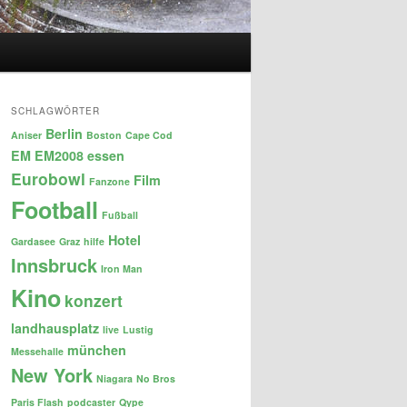
SCHLAGWÖRTER
Berlin
Aniser
Boston
Cape Cod
EM
EM2008
essen
Eurobowl
Film
Fanzone
Football
Fußball
Hotel
Gardasee
Graz
hilfe
Innsbruck
Iron Man
Kino
konzert
landhausplatz
live
Lustig
münchen
Messehalle
New York
Niagara
No Bros
Paris Flash
podcaster
Qype