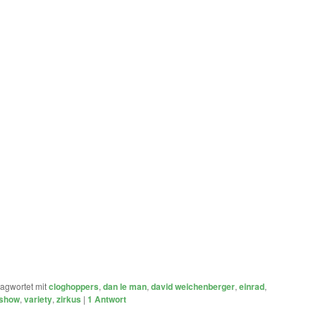
agwortet mit
cloghoppers
,
dan le man
,
david weichenberger
,
einrad
,
show
,
variety
,
zirkus
|
1
Antwort