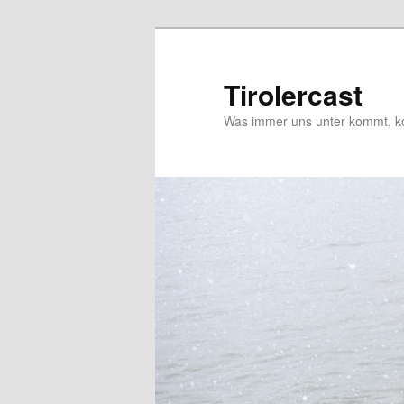
Zum
Zum
primären
sekundären
Inhalt
Inhalt
Tirolercast
springen
springen
Was immer uns unter kommt, ko