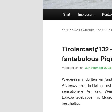
Hauptmenü
Start
Impressum
Kontak
SCHLAGWORT-ARCHIV:
LOCAL HE
Tirolercast#132
fantabulous Piq
Veröffentlicht am
3. November 2008
Wiedereinmal durften wir (un
Art beiwohnen. In Hall in Tiro
sensationelle Art und We
Lobkowitzgebäude mit Musik
beschäftigt.