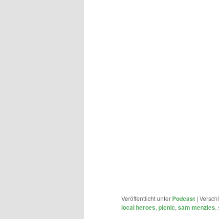
Veröffentlicht unter
Podcast
|
Verschl
local heroes
,
picnic
,
sam menzies
,