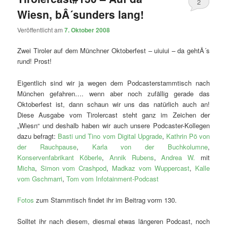
2
Wiesn, bÂ´sunders lang!
Veröffentlicht am
7. Oktober 2008
Zwei Tiroler auf dem Münchner Oktoberfest – uiuiui – da gehtÂ´s
rund! Prost!
Eigentlich sind wir ja wegen dem Podcasterstammtisch nach
München gefahren…. wenn aber noch zufällig gerade das
Oktoberfest ist, dann schaun wir uns das natürlich auch an!
Diese Ausgabe vom Tirolercast steht ganz im Zeichen der
„Wiesn“ und deshalb haben wir auch unsere Podcaster-Kollegen
dazu befragt:
Basti und Tino vom Digital Upgrade
,
Kathrin Pö von
der Rauchpause
,
Karla von der Buchkolumne
,
Konservenfabrikant Köberle
,
Annik Rubens
,
Andrea W.
mit
Micha
,
Simon vom Crashpod
,
Madkaz vom Wuppercast
,
Kalle
vom Gschmarri
,
Tom vom Infotainment-Podcast
Fotos
zum Stammtisch findet ihr im Beitrag vorm 130.
Solltet ihr nach diesem, diesmal etwas längeren Podcast, noch