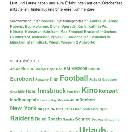
Lust und Laune haben uns eure Erfahrungen mit dem Oktoberfest
mitzuteilen, hinterlaßt uns bitte eure Kommentare!
Veröffentlicht unter
Podcast
|
Verschlagwortet mit
Andrea W.
,
Annik
Rubens
,
Buchkolumne
,
Digital Upgrade
,
Karla
,
Kathrin Pö
,
Köberle
,
Konservenfabrikant
,
Max Emanuel Brauerei
,
münchen
,
Oktoberfest
,
podcaster
,
Projekt 6
,
Rauchpause
,
Schlaflos in
München
,
stammtisch
,
Wiesn
,
Wissen
|
2
Antworten
SCHLAGWÖRTER
Berlin
EM
EM2008
essen
Aniser
Boston
Cape Cod
Football
Eurobowl
Film
Fanzone
Fußball
Gardasee
Kino
Innsbruck
konzert
Hotel
Graz
hilfe
Iron Man
landhausplatz
münchen
live
Lustig
Messehalle
New York
Niagara
No Bros
Paris Flash
podcaster
Qype
Raiders
Reise
Rodeln
Schnee
Sandra
Segway
shopping
Urlaub