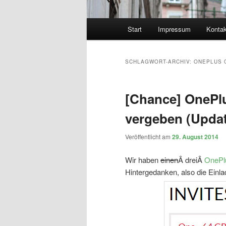
Hauptmenü
Start
Impressum
Kontak
SCHLAGWORT-ARCHIV:
ONEPLUS 
[Chance] OnePlu
vergeben (Updat
Veröffentlicht am
29. August 2014
Wir haben
einen
Â dreiÂ
OnePlu
Hintergedanken, also die Einla