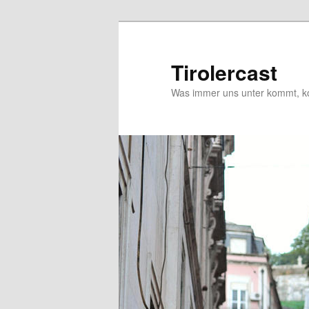
Zum
Zum
primären
sekundären
Inhalt
Inhalt
Tirolercast
springen
springen
Was immer uns unter kommt, ko