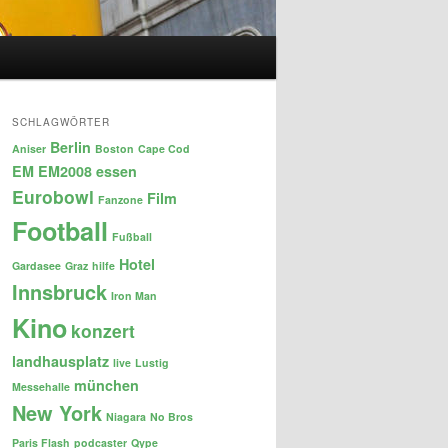
SCHLAGWÖRTER
Berlin
Aniser
Boston
Cape Cod
EM
EM2008
essen
Eurobowl
Film
Fanzone
Football
Fußball
Hotel
Gardasee
Graz
hilfe
Innsbruck
Iron Man
Kino
konzert
landhausplatz
live
Lustig
münchen
Messehalle
New York
Niagara
No Bros
Paris Flash
podcaster
Qype