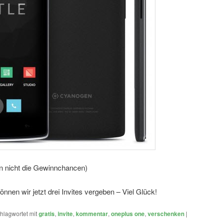
n nicht die Gewinnchancen)
können wir jetzt drei Invites vergeben – Viel Glück!
hlagwortet mit
gratis
,
invite
,
kommentar
,
oneplus one
,
verschenken
|