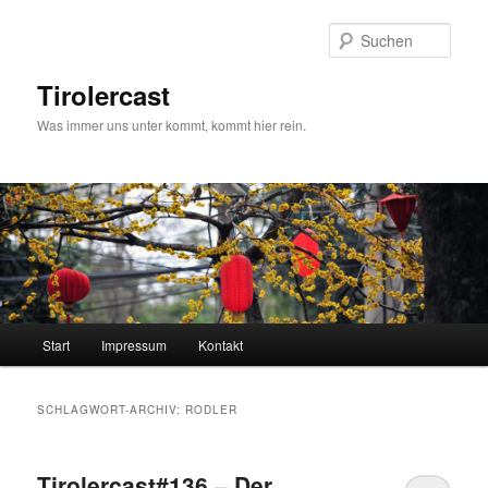
Zum
Zum
primären
sekundären
Such
Inhalt
Inhalt
springen
springen
Tirolercast
Was immer uns unter kommt, kommt hier rein.
Hauptmenü
Start
Impressum
Kontakt
SCHLAGWORT-ARCHIV:
RODLER
Tirolercast#136 – Der