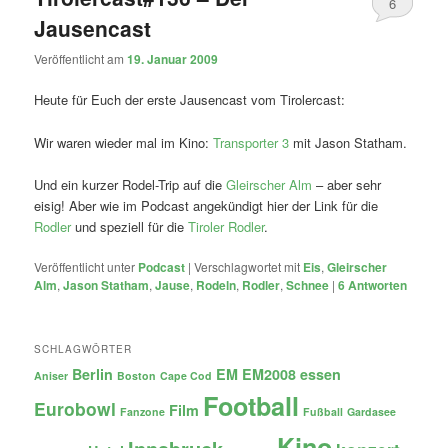
6
Jausencast
Veröffentlicht am
19. Januar 2009
Heute für Euch der erste Jausencast vom Tirolercast:
Wir waren wieder mal im Kino:
Transporter 3
mit Jason Statham.
Und ein kurzer Rodel-Trip auf die
Gleirscher Alm
– aber sehr
eisig! Aber wie im Podcast angekündigt hier der Link für die
Rodler
und speziell für die
Tiroler Rodler
.
Veröffentlicht unter
Podcast
|
Verschlagwortet mit
Eis
,
Gleirscher
Alm
,
Jason Statham
,
Jause
,
Rodeln
,
Rodler
,
Schnee
|
6
Antworten
SCHLAGWÖRTER
Berlin
EM
EM2008
essen
Aniser
Boston
Cape Cod
Football
Eurobowl
Film
Fanzone
Fußball
Gardasee
Kino