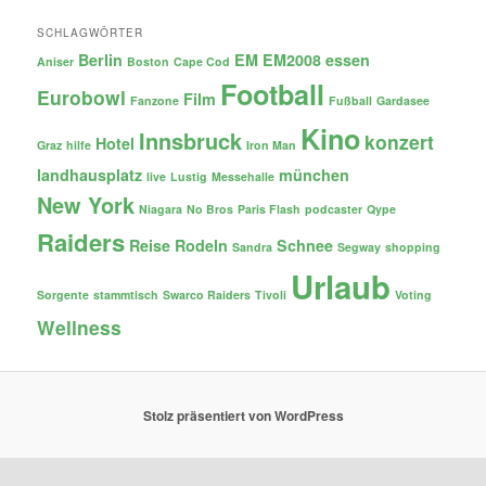
SCHLAGWÖRTER
Berlin
EM
EM2008
essen
Aniser
Boston
Cape Cod
Football
Eurobowl
Film
Fanzone
Fußball
Gardasee
Kino
Innsbruck
konzert
Hotel
Graz
hilfe
Iron Man
landhausplatz
münchen
live
Lustig
Messehalle
New York
Niagara
No Bros
Paris Flash
podcaster
Qype
Raiders
Reise
Rodeln
Schnee
Sandra
Segway
shopping
Urlaub
Sorgente
stammtisch
Swarco Raiders
Tivoli
Voting
Wellness
Stolz präsentiert von WordPress