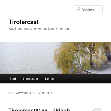
Zum
Zum
primären
sekundären
Such
Inhalt
Inhalt
springen
springen
Tirolercast
Was immer uns unter kommt, kommt hier rein.
Hauptmenü
Start
Impressum
Kontakt
SCHLAGWORT-ARCHIV:
STRAND
Tirolercast#155 – Urlaub