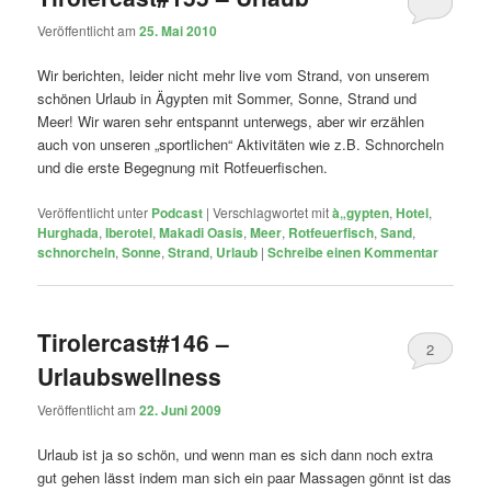
Veröffentlicht am
25. Mai 2010
Wir berichten, leider nicht mehr live vom Strand, von unserem
schönen Urlaub in Ägypten mit Sommer, Sonne, Strand und
Meer! Wir waren sehr entspannt unterwegs, aber wir erzählen
auch von unseren „sportlichen“ Aktivitäten wie z.B. Schnorcheln
und die erste Begegnung mit Rotfeuerfischen.
Veröffentlicht unter
Podcast
|
Verschlagwortet mit
à„gypten
,
Hotel
,
Hurghada
,
Iberotel
,
Makadi Oasis
,
Meer
,
Rotfeuerfisch
,
Sand
,
schnorcheln
,
Sonne
,
Strand
,
Urlaub
|
Schreibe einen Kommentar
Tirolercast#146 –
2
Urlaubswellness
Veröffentlicht am
22. Juni 2009
Urlaub ist ja so schön, und wenn man es sich dann noch extra
gut gehen lässt indem man sich ein paar Massagen gönnt ist das