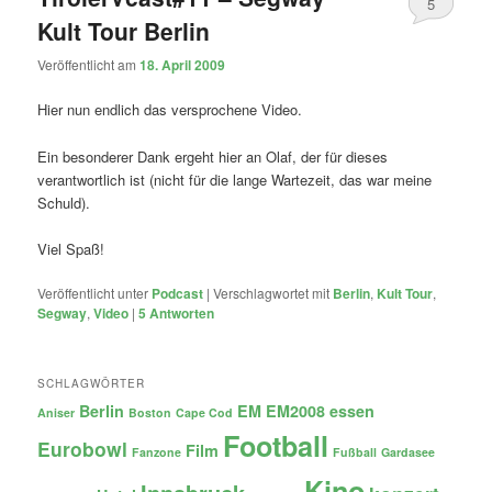
5
Kult Tour Berlin
Veröffentlicht am
18. April 2009
Hier nun endlich das versprochene Video.
Ein besonderer Dank ergeht hier an Olaf, der für dieses
verantwortlich ist (nicht für die lange Wartezeit, das war meine
Schuld).
Viel Spaß!
Veröffentlicht unter
Podcast
|
Verschlagwortet mit
Berlin
,
Kult Tour
,
Segway
,
Video
|
5
Antworten
SCHLAGWÖRTER
Berlin
EM
EM2008
essen
Aniser
Boston
Cape Cod
Football
Eurobowl
Film
Fanzone
Fußball
Gardasee
Kino